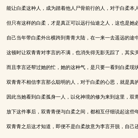
能让白柔这种人，成为踏着他人尸骨前行的人，对于白柔本人
但只有这样的白柔，才是真正可以远行仙途之人，这也是她必
自己当年带白柔外出横跨到青青大陆，在一来一去遥远的途中
这顿时让双青青对李言的不满，也消失得无影无踪了，其实关
而且李言还帮过她的忙，她的这种气，是只要一看到白柔现状
双青青不相信李言那么聪明的人，对于白柔的心思，就是真的
因此当她看到白柔孤身一人，以化神境的修为来到这里，双青
放下这件事后，双青青便与白柔之间，都相互仔细说起这些
双青青之后这才知道，即便不是白柔故意为李言开脱，自己