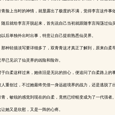
青脸上当时的神情，就显露出了极度的不满，觉得李言这件事
随后就给李言开脱起来，首先说自己当初就跟随李言闯荡过仙
以后单独外出时出事，特意让自己提前熟悉仙灵界。
那种轻描淡写要详细多了，双青青这才真正了解到，原来白柔
早已见识了仙灵界的凶险和险诈。
于白柔这样过来，她依旧是无比的担心，便追问了白柔路上的
人重创过，不过她最终凭借一身远超境界的战力，还是逃脱了
青，敏锐的感觉到现在的白柔，竟然已经蜕变成为了一代强者
让她又是欣慰，又是一阵的心疼。