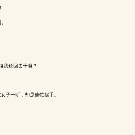
腾。
露。
祖我还回去干嘛？
衣女子一听，却是连忙摆手。