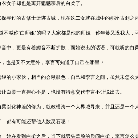
衣女子却也是离开魍魉宗后的白柔了。
探寻过的古修士遗迹古城，现在这二女就在城中的那座古刹之
不喊你‘白师姐’的吗？大家都是他的师姐，你年龄又没我大，
音中，更是有着媚音不断扩散，而她说出的话语，可就听的白
外，也是又不太意外，李言可知道了自己在哪里？
经的小家伙，相当的会瞅眼色，自己和李言之间，虽然未怎么
让白柔一直担心不是，也没有特意交代李言不让说出去。
柔以化神境的修为，就敢横跨一个大界域寻来，并且还是一个
，都有可能还帮他人数灵石呢！
，她在看到白柔之后，当下就劈头盖脸的质问白柔，李言怎么