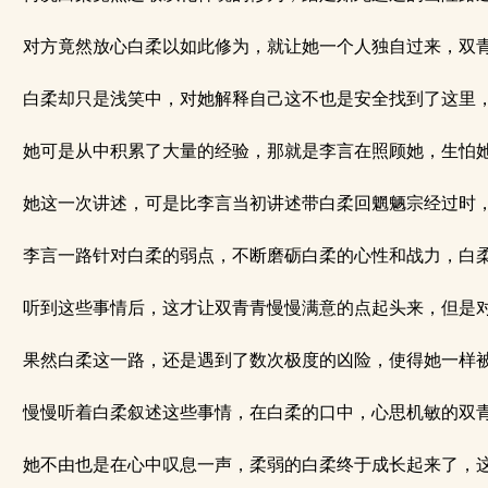
对方竟然放心白柔以如此修为，就让她一个人独自过来，双青
白柔却只是浅笑中，对她解释自己这不也是安全找到了这里，
她可是从中积累了大量的经验，那就是李言在照顾她，生怕她
她这一次讲述，可是比李言当初讲述带白柔回魍魉宗经过时，
李言一路针对白柔的弱点，不断磨砺白柔的心性和战力，白柔
听到这些事情后，这才让双青青慢慢满意的点起头来，但是对
果然白柔这一路，还是遇到了数次极度的凶险，使得她一样被
慢慢听着白柔叙述这些事情，在白柔的口中，心思机敏的双青
她不由也是在心中叹息一声，柔弱的白柔终于成长起来了，这