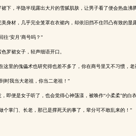
裙下，半隐半现露出大片的雪腻肌肤，让男子看了便会热血沸
美身材，几乎完全笼罩在衣裙内，却依旧挡不住凹凸有致的显
往‘安月’商号吗？”
色罗裙女子，轻声细语开口。
在这里的傀儡术也研究得也差不多了，你在商号里又不习惯，老
到时我当大老祖，你当二老祖！”
，即便是女子听了，也会觉得心神荡漾，被唤作“小柔柔”的白
做个掌门、长老，那已是撑死天的事了，辈分可不敢乱来的！”
。