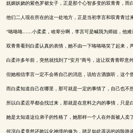
妩媚妖娆的紫色罗裙女子，正是那个心智多变的双青青，而白
他们二人现在所在的这一处地方，正是当初李言和双青青过来
“咯咯咯……小柔柔，啥辈分啊，李言可是喊我为师姐，他难道
双青青看到白柔认真的表情，她不由一下咯咯咯笑了起来，声
白柔许多年前，突然就找到了“安月”商号，这让双青青即意
但她相信李言一定不会将自己的消息，说给古酒旗听，这个曾
而白柔知道自己在哪里，那可就是一定的事情了，自己也不想
所以白柔迟早都会找过来，那就是在意料之内的事情，只是白
她是太知道这位弟子的性格了，她那样一个人在外面被人卖了
何况白柔竟然还敢以化神境的修为，踏足如此遥远的凶险路途