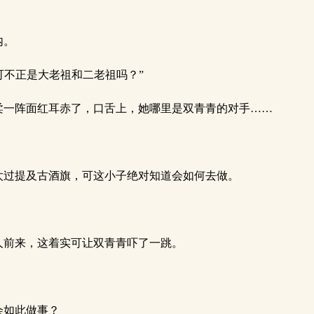
内。
可不正是大老祖和二老祖吗？”
柔一阵面红耳赤了，口舌上，她哪里是双青青的对手……
太过提及古酒旗，可这小子绝对知道会如何去做。
人前来，这着实可让双青青吓了一跳。
会如此做事？