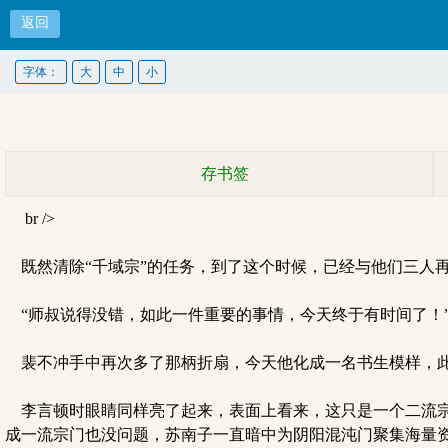
返回
字体：
大
中
小
存书签
br />
既然清除“千域宗”的任务，到了这个时候，已经与他们三人再无
“师叔说得没错，如此一件重要的事情，今天终于有时间了！
裴不冲手中再次多了那柄折扇，今天他化成一名书生模样，此
李言顿时眼睛同样亮了起来，表面上看来，这只是一个二流宗门
成一流宗门也没问题，苏南子一直暗中为阴阳混沌门聚集海量