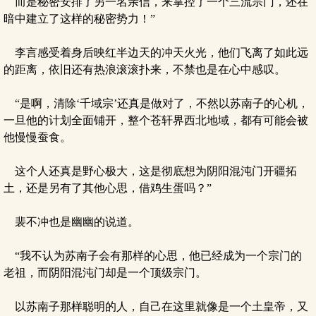
而是秘密安排了另一名亲信，来掌控了一个三流宗门，还在
暗中建立了这样的秘密势力！”
李言感受着身后映红半边天的冲天火光，他们飞离了如此远
的距离，依旧还有热浪滚滚扑来，不禁也是在心中感叹。
“是啊，清除‘千域宗’还真是做对了，不然以苏南子的心机，
一旦他的计划全面铺开，整个苍轩界西北地域，都有可能会被
他慢慢蚕食。
这个人还真是野心极大，这是彻底想为阴阳混沌门开疆拓
土，还是另有了其他心思，借鸡生蛋吗？”
裴不冲也是幽幽的说道。
“我不认为苏南子会有那样的心思，他已经成为一个宗门的
老祖，而阴阳混沌门却是一个顶级宗门。
以苏南子那样聪明的人，自己在这里就像是一个土皇帝，又