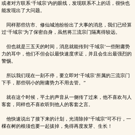
或者对方联系‘千域宗’内的眼线，发现联系不上的话，很快也
能发现出了大问题。
同样那些坊市、修仙城池纷纷出了大事的消息，我们已经算
过‘千域宗’为了保密自身，虽然将三流宗门隔离得较远。
但也就是三五天的时间，消息就能传到‘千域宗’一些附庸势
力的耳中，他们不但会以最快速度求证，并且会生出最强烈的
警惕。
所以我们现在一刻不停，要立即对‘千域宗’所属的三流宗门
下手，那些弱小的附庸势力不用去管。”
就在这个时候，平土的声音从一侧传了过来，他不喜欢与人
客套，同样也不喜欢听到他人的客套之言。
他快速说出了接下来的计划，光清除掉“千域宗”可不行，一
棵在树的根须也要一起拔掉，免得再度发芽、生长！