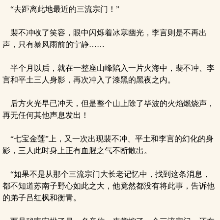
“去距离此地最近的三流宗门！”
裴不冲收了笑容，眼中闪烁着冰寒幽光，李言则是不再出
声，只有暴风雨前的宁静……
半个月以后，就在一整座山峰陷入一片火海中，裴不冲、李
言和平土三人身影，再次冲入了漆黑的黑夜之内。
后方火光早已冲天，但是整个山上除了毕波的火焰燃烧声，
再无任何其他声息发出！
“七宝金莲”上，又一次出现裴不冲、平土和李言的幻化的身
影，三人此时身上正有血腥之气不断散出。
“如果不是从那个三流宗门大长老记忆中，找到这条消息，
都不知道苏南子野心如此之大，他竟然都没有将此事，告诉他
的弟子吕红枫和衡青。