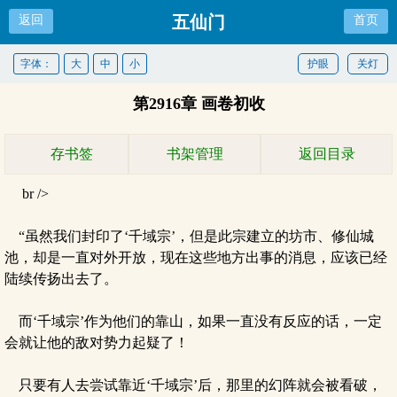
五仙门
返回
首页
字体：
大
中
小
护眼
关灯
第2916章 画卷初收
存书签
书架管理
返回目录
br />
“虽然我们封印了‘千域宗’，但是此宗建立的坊市、修仙城
池，却是一直对外开放，现在这些地方出事的消息，应该已经
陆续传扬出去了。
而‘千域宗’作为他们的靠山，如果一直没有反应的话，一定
会就让他的敌对势力起疑了！
只要有人去尝试靠近‘千域宗’后，那里的幻阵就会被看破，