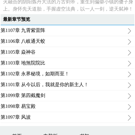
火融合的阴阳炼丹大法的万古剑帝，重生到偏僻小镇的傻子身
上。身怀先天道胎，手握虚空法典，以一人一剑，逆天弑神！
最新章节预览
第1107章 九霄紫雷阵
第1106章 八岐通天蛟
第1105章 焱神谷
第1103章 地煞院院比
第1102章 永界秘境，如期而至！
第1101章 从今以后，我就是你的新主人！
第1099章 第四截魔剑
第1098章 易宝殿
第1097章 风波