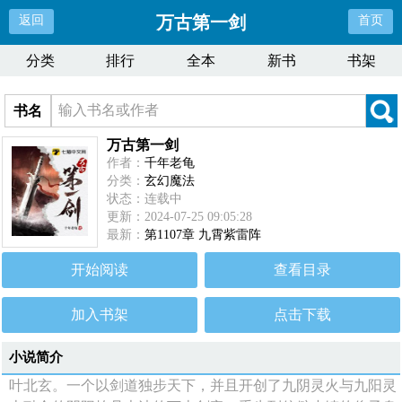
万古第一剑
返回
首页
分类
排行
全本
新书
书架
书名
万古第一剑
作者：
千年老龟
分类：
玄幻魔法
状态：连载中
更新：2024-07-25 09:05:28
最新：
第1107章 九霄紫雷阵
开始阅读
查看目录
加入书架
点击下载
小说简介
叶北玄。一个以剑道独步天下，并且开创了九阴灵火与九阳灵