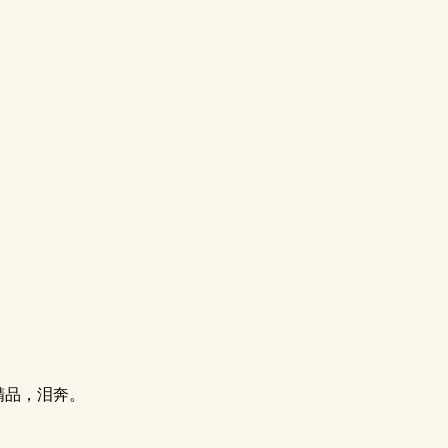
。
精品，泪奔。