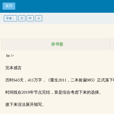
返回
字体：
大
中
小
存书签
br />
完本感言
历时643天，411万字，《重生2011，二本捡漏985》正式
时间线在2019年节点完结，算是综合考虑下来的选择。
接下来没法展开细写。