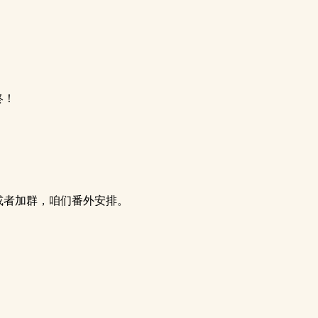
终！
或者加群，咱们番外安排。